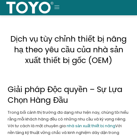
Chuyển
thẳng
THỰC
đến
nội
ĐƠN
dung
Dịch vụ tùy chỉnh thiết bị nâng
hạ theo yêu cầu của nhà sản
xuất thiết bị gốc (OEM)
Giải pháp Độc quyền – Sự Lựa
Chọn Hàng Đầu
Trong bối cảnh thị trường đa dạng như hiện nay, chúng tôi hiểu
rằng mỗi khách hàng đều có những nhu cầu và kỳ vọng riêng.
Với tư cách là một chuyên gia
nhà sản xuất thiết bị nâng
Với
nền tảng kỹ thuật vững chắc và kinh nghiệm dày dặn trong