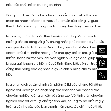
hiệu của quý khách qua ngoại hình.
Đồng thời, bạn có thể lựa chọn màu sắc của thiết bị theo sở
thích cá nhân hoặc theo màu tiêu chuẩn của công ty, giúp
thiết bị hài hòa với phong cách thương hiệu tổng thể của bạn.
Ngoài ra, chúng tôi còn thiết kế riêng các hộp đựng, sách
hướng dẫn sử dụng và giấy chứng nhận phù hợp theo yêu cầu
của quý khách. Từ bao bì đến tài liệu, mọi chi tiết đều được
chăm chút tỉ mỉ nhằm mang đến cho quý khách một giải pháp
thiết bị nâng hạ trọn vẹn, chuyên nghiệp và độc đáo, giúp thiết
bị của quý khách thể hiện nét cá tính riêng biệt trên thị trường,
đồng thời nâng cao độ nhận diện và ảnh hưởng của thương
hiệu.
Lựa chọn dịch vụ tùy chỉnh sản phẩm OEM của chúng tôi đồng
nghĩa với việc bạn đã chọn hợp tác chặt chẽ với một đối tác
chuyên nghiệp, đáng tin cậy và sáng tạo. Với tinh thần chuyên
nghiệp cao và kỹ thuật chế tạo tinh xảo, chúng tôi sẽ biến mọi ý
tưởng và nhu cầu của bạn thành hiện thực, tùy chỉnh các thiết