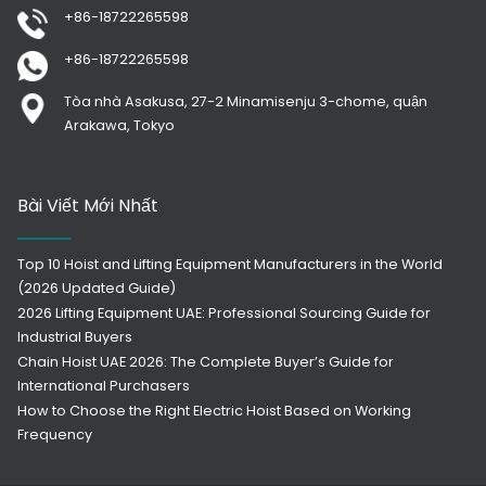
+86-18722265598
+86-18722265598
Tòa nhà Asakusa, 27-2 Minamisenju 3-chome, quận
Arakawa, Tokyo
Bài Viết Mới Nhất
Top 10 Hoist and Lifting Equipment Manufacturers in the World
(2026 Updated Guide)
2026 Lifting Equipment UAE: Professional Sourcing Guide for
Industrial Buyers
Chain Hoist UAE 2026: The Complete Buyer’s Guide for
International Purchasers
How to Choose the Right Electric Hoist Based on Working
Frequency