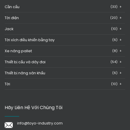
Cần cẩu
(33)
+
Tời điện
(20)
+
Jack
(10)
+
Tời xích điều khiển bằng tay
(6)
+
Xe nâng pallet
(8)
+
Thiết bị cẩu và dây đai
(54)
+
Thiết bị nâng sân khấu
(6)
+
Tời
(10)
+
Hãy Liên Hệ Với Chúng Tôi
info@toyo-industry.com