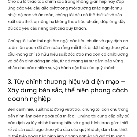
Cho dù là thao tác chính xác trong không gian hẹp hay đáp
ứng các yêu cầu đặc biệt trong môi trường khắc nghiệt như
nhiệt độ cao và ăn mòn, chúng tôi đều có thể thiết kế và sản
xuất các thiết bị nâng hạ không theo tiêu chuẩn, đáp ứng đầy
đủ các yêu cầu riêng biệt của quý khách.
Chúng tôi tuân thủ nghiêm ngặt các tiêu chuẩn và quy định an
toàn liên quan để đảm bảo rằng mỗi thiết bị đặt hàng theo yêu
cầu không chỉ sở hữu hiệu suất độc đáo mà còn có chất lượng
và độ ổn định đáng tin cậy, từ đó mang lại sự đảm bảo vững
chắc cho các nhiệm vụ vận hành đặc thù của quý khách.
3. Tùy chỉnh thương hiệu và diện mạo –
Xây dựng bản sắc, thể hiện phong cách
doanh nghiệp
Bên cạnh hiệu suất hoạt động vượt trội, chúng tôi còn chú trọng
đến hình ảnh bên ngoài của thiết bị. Chúng tôi cung cấp đầy đủ
các dịch vụ tùy chỉnh thương hiệu và ngoại hình, bao gồm thiết
kế và sản xuất logo theo yêu cầu của quý khách, đảm bảo thiết
bị thể hiện hoàn hảo hình ảnh doanh nghiệp và giá trị thương