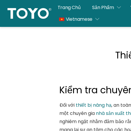
Chuyển
Trang Chủ
Sản Phẩm
thẳng
Vietnamese
đến
nội
dung
Thi
Kiểm tra chuyê
Đối với
thiết bị nâng hạ
, an toà
một chuyên gia
nhà sản xuất th
nghiêm ngặt nhằm đảm bảo rằng 
mang lại sự an tâm cho các ho