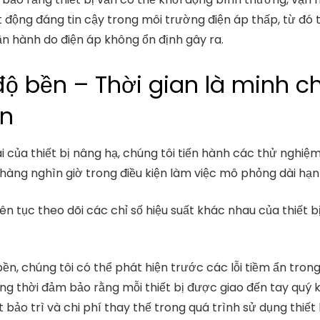
t động đáng tin cậy trong môi trường điện áp thấp, từ đó 
n hành do điện áp không ổn định gây ra.
ộ bền – Thời gian là minh c
ồn
i của thiết bị nâng hạ, chúng tôi tiến hành các thử nghiệm 
hàng nghìn giờ trong điều kiện làm việc mô phỏng dài hạ
liên tục theo dõi các chỉ số hiệu suất khác nhau của thiết
, chúng tôi có thể phát hiện trước các lỗi tiềm ẩn trong 
 đồng thời đảm bảo rằng mỗi thiết bị được giao đến tay quý
bảo trì và chi phí thay thế trong quá trình sử dụng thiết bị