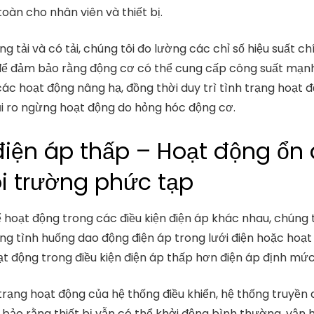
toàn cho nhân viên và thiết bị.
 tải và có tải, chúng tôi đo lường các chỉ số hiệu suất 
 để đảm bảo rằng động cơ có thể cung cấp công suất mạn
ác hoạt động nâng hạ, đồng thời duy trì tình trạng hoạt đ
rủi ro ngừng hoạt động do hỏng hóc động cơ.
iện áp thấp – Hoạt động ổn 
i trường phức tạp
ể hoạt động trong các điều kiện điện áp khác nhau, chúng
ng tình huống dao động điện áp trong lưới điện hoặc hoạt
oạt động trong điều kiện điện áp thấp hơn điện áp định mức
 trạng hoạt động của hệ thống điều khiển, hệ thống truyề
 bảo rằng thiết bị vẫn có thể khởi động bình thường, vận h