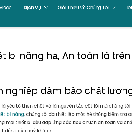
Video
Dịch Vụ
Giới Thiệu Về Chúng Tôi
Liê
ết bị nâng hạ, An toàn là trên
n nghiệp đảm bảo chất lượn
n là yếu tố then chốt và là nguyên tắc cốt lõi mà chúng tôi 
iết bị nâng
, chúng tôi đã thiết lập một hệ thống kiểm tra
mỗi thiết bị đều đáp ứng các tiêu chuẩn an toàn và chấ
ạt động của quý khách.