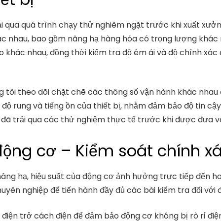
trải qua quá trình chạy thử nghiêm ngặt trước khi xuất xư
hác nhau, bao gồm nâng hạ hàng hóa có trọng lượng khác 
o khác nhau, đồng thời kiểm tra độ êm ái và độ chính xác
g tôi theo dõi chặt chẽ các thông số vận hành khác nhau 
 độ rung và tiếng ồn của thiết bị, nhằm đảm bảo độ tin cậy
 bị đã trải qua các thử nghiệm thực tế trước khi được đưa 
ộng cơ – Kiểm soát chính xá
nâng hạ, hiệu suất của động cơ ảnh hưởng trực tiếp đến ho
huyên nghiệp để tiến hành đầy đủ các bài kiểm tra đối với 
 điện trở cách điện để đảm bảo động cơ không bị rò rỉ đi