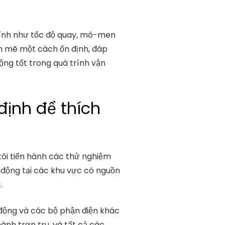
chính như tốc độ quay, mô-men
h mẽ một cách ổn định, đáp
ộng tốt trong quá trình vận
định để thích
 tôi tiến hành các thử nghiệm
 động tại các khu vực có nguồn
.
n động và các bộ phận điện khác
ành trơn tru, và tất cả các