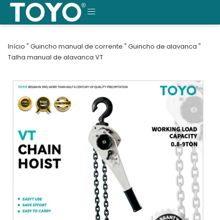
Saltar
para
MENU
o
conteúdo
Início
"
Guincho manual de corrente
"
Guincho de alavanca
"
Talha manual de alavanca VT