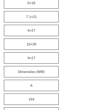
6×18
7.1×21
9×27
10×30
9×27
Dimensões (MM)
A
164