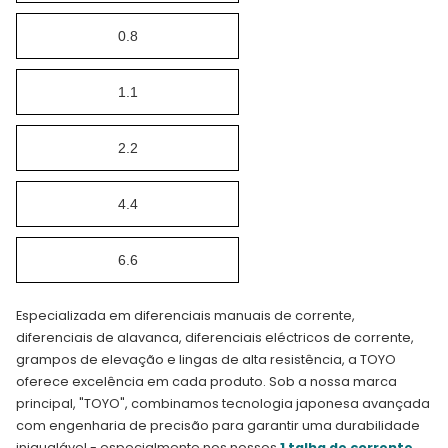
0.8
1.1
2.2
4.4
6.6
Especializada em diferenciais manuais de corrente,
diferenciais de alavanca, diferenciais eléctricos de corrente,
grampos de elevação e lingas de alta resistência, a TOYO
oferece excelência em cada produto. Sob a nossa marca
principal, "TOYO", combinamos tecnologia japonesa avançada
com engenharia de precisão para garantir uma durabilidade
inigualável - especialmente nos nossos
1 talha de corrente