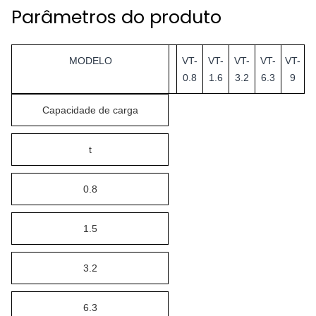
Parâmetros do produto
MODELO
VT-
VT-
VT-
VT-
VT-
0.8
1.6
3.2
6.3
9
Capacidade de carga
t
0.8
1.5
3.2
6.3