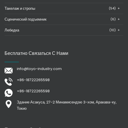
Такелаж и стропы
(54)
+
Сценический подъемник
(6)
+
Лебедка
(10)
+
Бесплатно Связаться С Нами
info@toyo-industry.com
+86-18722265598
+86-18722265598
Здание Асакуса, 27-2 Минамисендзю 3-хом, Аракава-ку,
Токио