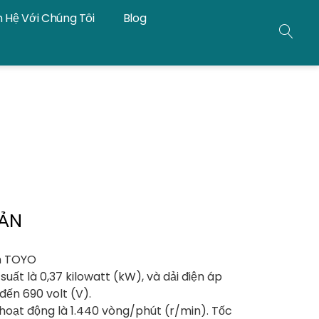
n Hệ Với Chúng Tôi
Blog
TÌM
KIẾ
BẢN
n TOYO
uất là 0,37 kilowatt (kW), và dải điện áp
ến 690 volt (V).
 hoạt động là 1.440 vòng/phút (r/min). Tốc