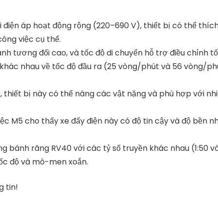
điện áp hoạt động rộng (220–690 V), thiết bị có thể thích
ông việc cụ thể.
ành tương đối cao, và tốc độ di chuyển hỗ trợ điều chỉnh 
khác nhau về tốc độ đầu ra (25 vòng/phút và 56 vòng/phút)
.
 kg, thiết bị này có thể nâng các vật nặng và phù hợp với 
iệc M5 cho thấy xe đẩy điện này có độ tin cậy và độ bền nh
g bánh răng RV40 với các tỷ số truyền khác nhau (1:50 và 
tốc độ và mô-men xoắn.
 tin!