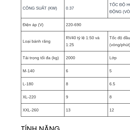
TỐC ĐỘ 
CÔNG SUẤT (KW)
0.37
ĐỘNG (VÒ
Điện áp (V)
220-690
RV40 tỷ lệ 1:50 và
Tốc độ đầu
Loại bánh răng
1:25
(vòng/phút
Tải trọng tối đa (kg)
2000
Lớp
M-140
6
5
L-180
8
6.5
XL-220
9
8
XXL-260
13
12
TÍNH NĂNG