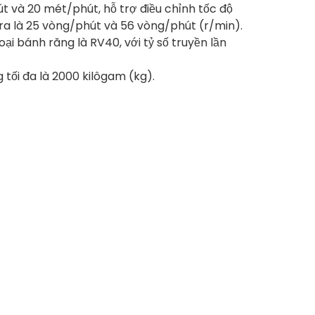
út và 20 mét/phút, hỗ trợ điều chỉnh tốc độ
 ra là 25 vòng/phút và 56 vòng/phút (r/min).
ại bánh răng là RV40, với tỷ số truyền lần
g tối đa là 2000 kilôgam (kg).