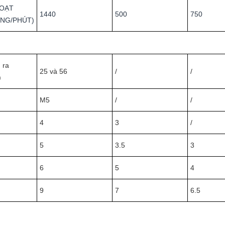
HOẠT
1440
500
750
NG/PHÚT)
 ra
25 và 56
/
/
)
M5
/
/
4
3
/
5
3.5
3
6
5
4
9
7
6.5