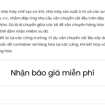
hà máy chế tạo cơ khí, nhà máy sản xuất ô tô và các xưở
v.v., nhằm đáp ứng nhu cầu vận chuyển vật liệu trên dây 
g kho. Dù là di chuyển giữa các kệ để vận chuyển hàng hó
 thể đảm nhận nhiệm vụ đó.
ết bị tại các công trường. Ví dụ: vận chuyển vật liệu xây 
ốc dỡ container và hàng hóa tại các cảng. Khi kết hợp vớ
ng hóa.
Nhận báo giá miễn phí