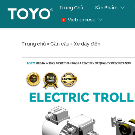
Chuyển
Trang Chủ
Sản Phẩm
thẳng
Vietnamese
đến
nội
dung
Trang chủ
»
Cần cẩu
»
Xe đẩy điện