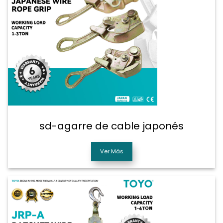
sd-agarre de cable japonés
Ver Más