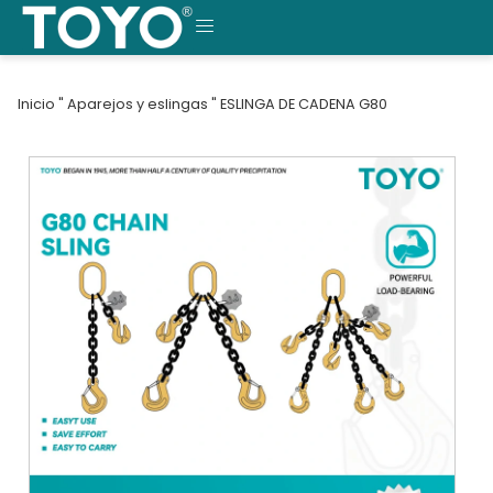
Saltar
al
MENÚ
contenido
Inicio
"
Aparejos y eslingas
"
ESLINGA DE CADENA G80