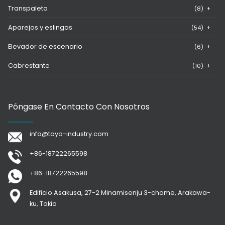
Transpaleta
(8)
+
Aparejos y eslingas
(54)
+
Elevador de escenario
(6)
+
Cabrestante
(10)
+
Póngase En Contacto Con Nosotros
info@toyo-industry.com
+86-18722265598
+86-18722265598
Edificio Asakusa, 27-2 Minamisenju 3-chome, Arakawa-
ku, Tokio