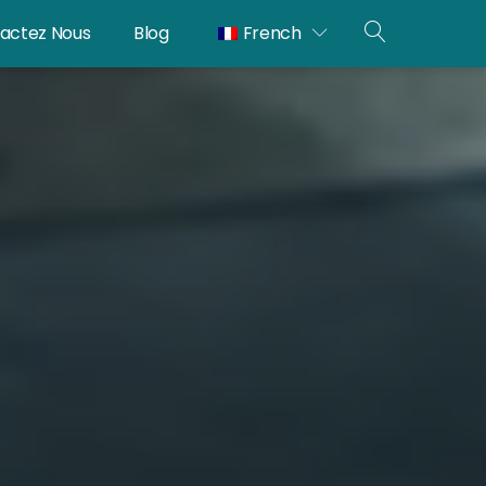
actez Nous
Blog
French
RECHERC
OUVERTE