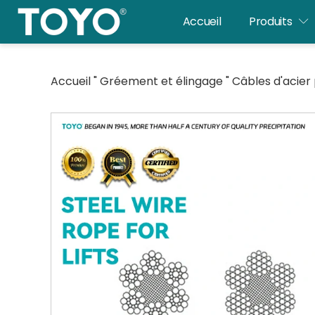
Skip
Accueil
Produits
to
content
Accueil
"
Gréement et élingage
"
Câbles d'acier