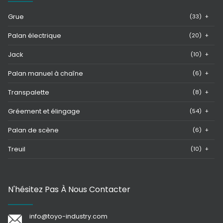
Grue
(33)
+
Palan électrique
(20)
+
Jack
(10)
+
Palan manuel à chaîne
(6)
+
Transpalette
(8)
+
Gréement et élingage
(54)
+
Palan de scène
(6)
+
Treuil
(10)
+
N'hésitez Pas À Nous Contacter
info@toyo-industry.com