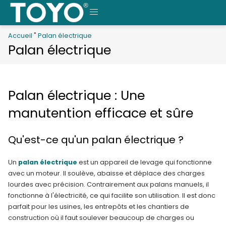
Skip
to
MENU
content
Accueil
"
Palan électrique
Palan électrique
Palan électrique : Une
manutention efficace et sûre
Qu'est-ce qu'un palan électrique ?
Un
palan électrique
est un appareil de levage qui fonctionne
avec un moteur. Il soulève, abaisse et déplace des charges
lourdes avec précision. Contrairement aux palans manuels, il
fonctionne à l'électricité, ce qui facilite son utilisation. Il est donc
parfait pour les usines, les entrepôts et les chantiers de
construction où il faut soulever beaucoup de charges ou