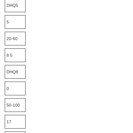
DHQ5
5
20-60
8.5
DHQ8
0
50-100
17