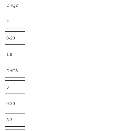
DHQ2
2
0-20
1.9
DHQ3
3
0-30
3.3