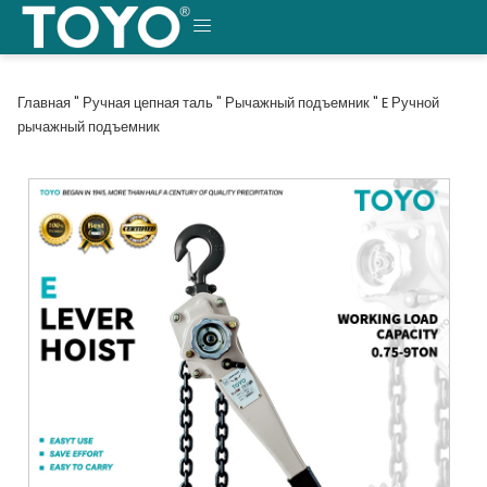
Перейти
к
МЕНЮ
содержанию
Главная
"
Ручная цепная таль
"
Рычажный подъемник
"
E Ручной
рычажный подъемник