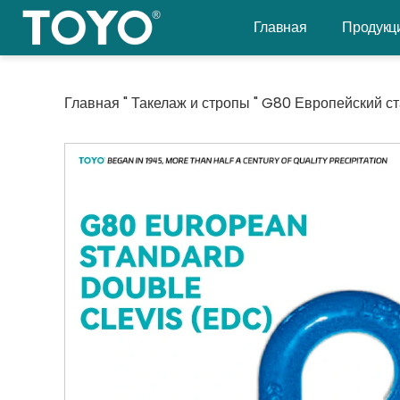
Перейти
Главная
Продукц
к
содержанию
Главная
"
Такелаж и стропы
"
G80 Европейский с