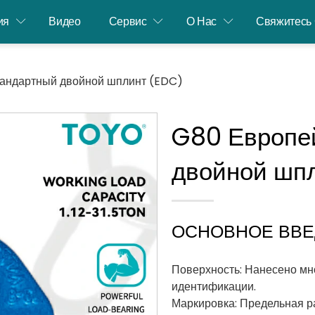
ия
Видео
Сервис
О Нас
Свяжитесь
тандартный двойной шплинт (EDC)
G80 Европе
двойной шп
ОСНОВНОЕ ВВ
Поверхность: Нанесено мн
идентификации.
Маркировка: Предельная ра