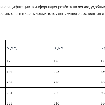
е спецификации, а информация разбита на четкие, удобны
ставлены в виде пулевых точек для лучшего восприятия и 
A (ММ)
B (ММ)
C 
178
176
17
194
203
23
232
228
26
261
296
30
333
310
35