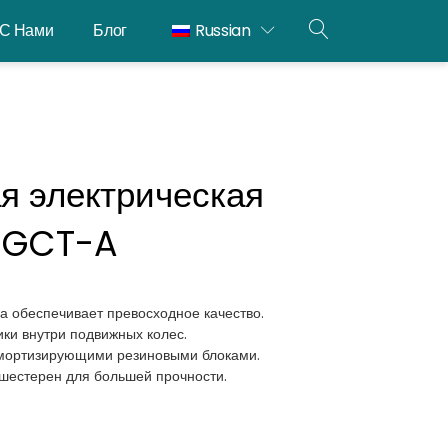
 С Нами
Блог
Russian
ОТКРЫТЫЙ
ПОИСК
я электрическая
ь GCT-A
а обеспечивает превосходное качество.
и внутри подвижных колес.
мортизирующими резиновыми блоками.
 шестерен для большей прочности.