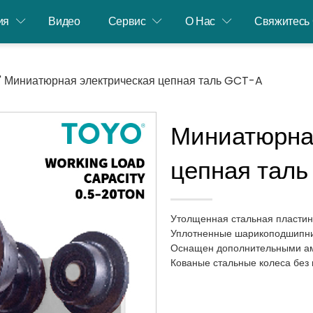
ия
Видео
Сервис
О Нас
Свяжитесь
"
Миниатюрная электрическая цепная таль GCT-A
Миниатюрна
цепная тал
Утолщенная стальная пластин
Уплотненные шарикоподшипник
Оснащен дополнительными а
Кованые стальные колеса без