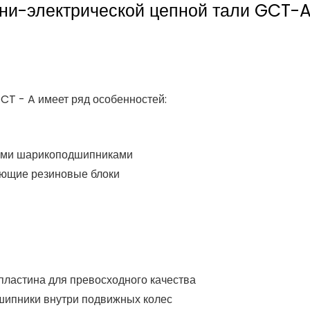
ини-электрической цепной тали GCT-
T - A имеет ряд особенностей:
ыми шарикоподшипниками
ующие резиновые блоки
пластина для превосходного качества
шипники внутри подвижных колес