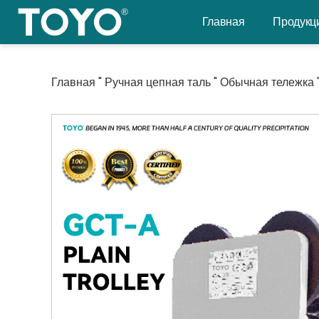
Перейти
Главная
Продукц
к
содержанию
Главная
"
Ручная цепная таль
"
Обычная тележка