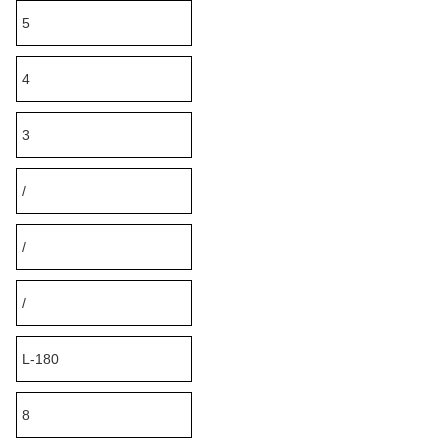
5
4
3
/
/
/
L-180
8