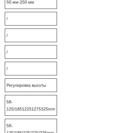
50 мм-250 мм
/
/
/
/
Регулировка высоты
58-
125/18512251275325mm
58-
125/185/225/275/325mm