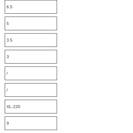
6.5
5
3.5
3
/
/
XL-220
9