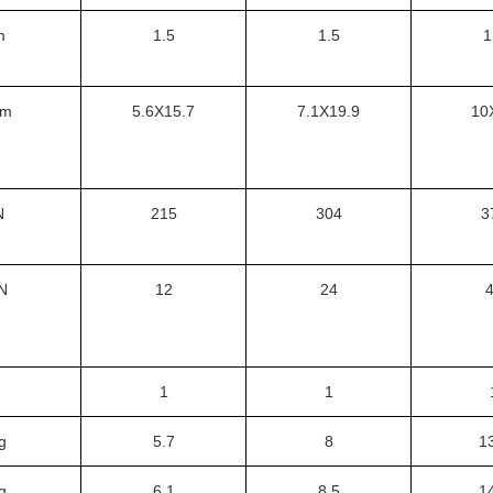
m
1.5
1.5
1
m
5.6X15.7
7.1X19.9
10
N
215
304
3
N
12
24
1
1
g
5.7
8
1
g
6.1
8.5
1