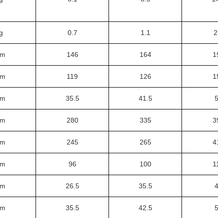
g
0.7
1.1
2
m
146
164
1
m
119
126
1
m
35.5
41.5
m
280
335
3
m
245
265
4
m
96
100
1
m
26.5
35.5
m
35.5
42.5