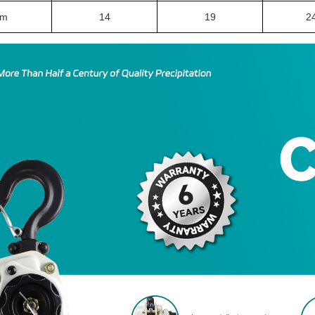
m
14
19
2