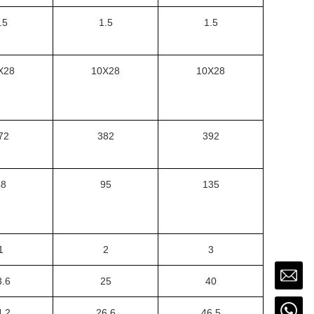
.5
1.5
1.5
X28
10X28
10X28
72
382
392
48
95
135
1
2
3
3.6
25
40
4.2
26.6
46.5