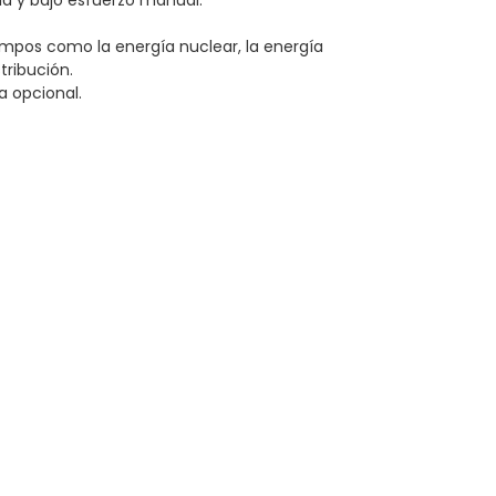
cia y bajo esfuerzo manual.
mpos como la energía nuclear, la energía
tribución.
a opcional.