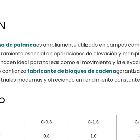
N
na de palanca
es ampliamente utilizado en campos como 
herramienta esencial en operaciones de elevación y manip
lo hacen ideal para tareas como el movimiento y la eleva
 confianza
fabricante de bloques de cadena
garantiza
ustriales modernas y ofreciendo un rendimiento constante 
o
C-0.8
C-1.6
C-
t
0.8
1.6