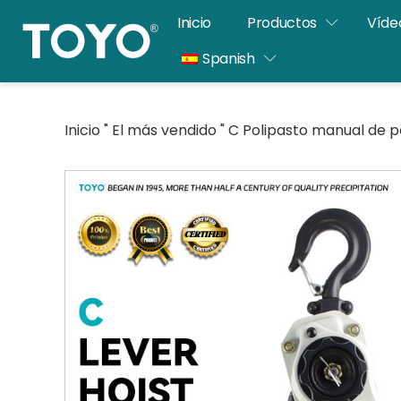
Saltar
Inicio
Productos
Víde
al
Spanish
contenido
Inicio
"
El más vendido
"
C Polipasto manual de 