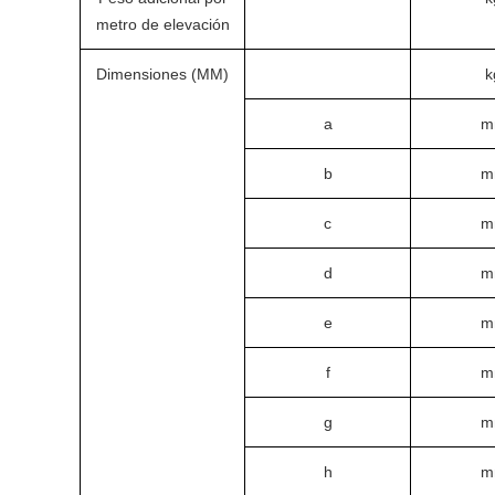
metro de elevación
Dimensiones (MM)
k
a
m
b
m
c
m
d
m
e
m
f
m
g
m
h
m