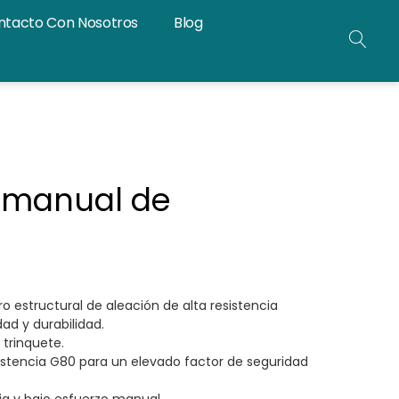
ntacto Con Nosotros
Blog
BÚS
ABI
o manual de
 estructural de aleación de alta resistencia
dad y durabilidad.
trinquete.
istencia G80 para un elevado factor de seguridad