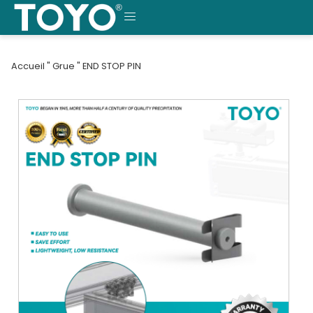
Skip
to
MENU
content
Accueil
"
Grue
"
END STOP PIN