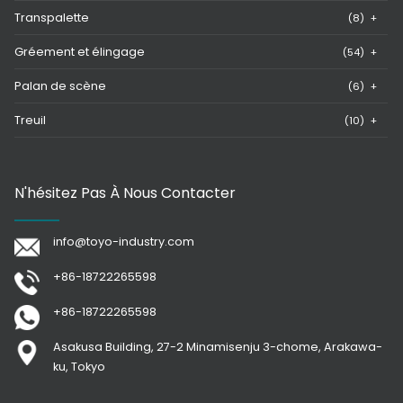
Transpalette
(8)
+
Gréement et élingage
(54)
+
Palan de scène
(6)
+
Treuil
(10)
+
N'hésitez Pas À Nous Contacter
info@toyo-industry.com
+86-18722265598
+86-18722265598
Asakusa Building, 27-2 Minamisenju 3-chome, Arakawa-
ku, Tokyo