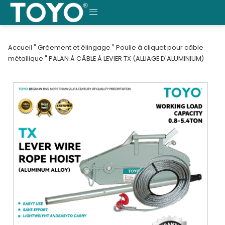
Skip
to
MENU
content
Accueil
"
Gréement et élingage
"
Poulie à cliquet pour câble
métallique
"
PALAN À CÂBLE À LEVIER TX (ALLIAGE D'ALUMINIUM)