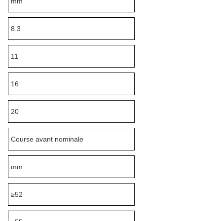
mm
8.3
11
16
20
Course avant nominale
mm
≥52