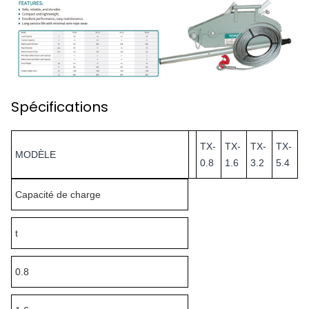
Spécifications
TX-
TX-
TX-
TX-
MODÈLE
0.8
1.6
3.2
5.4
Capacité de charge
t
0.8