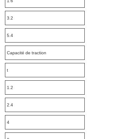
1.6
3.2
5.4
Capacité de traction
t
1.2
2.4
4