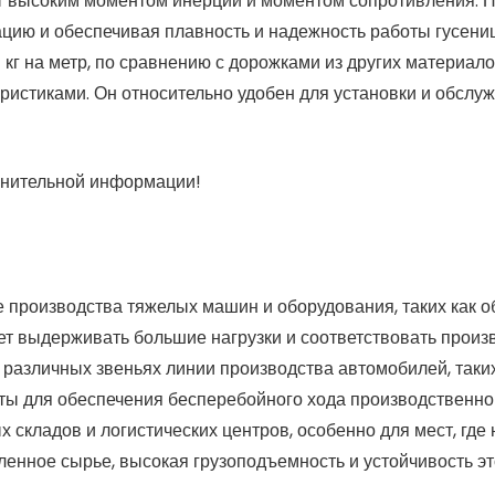
 высоким моментом инерции и моментом сопротивления. П
ию и обеспечивая плавность и надежность работы гусениц
 кг на метр, по сравнению с дорожками из других материал
истиками. Он относительно удобен для установки и обслуж
лнительной информации!
 производства тяжелых машин и оборудования, таких как о
жет выдерживать большие нагрузки и соответствовать прои
азличных звеньях линии производства автомобилей, таких 
ы для обеспечения бесперебойного хода производственног
ых складов и логистических центров, особенно для мест, г
шленное сырье, высокая грузоподъемность и устойчивость 