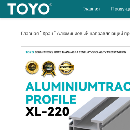
Перейти
Главная
Продукц
к
содержанию
Главная
"
Кран
"
Алюминиевый направляющий пр