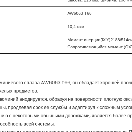
Высота: 220 мм, Ширина: 100 м
AW6063 T66
10,4 кг/м
Момент инерции(lXlY)2188/514с
Сопротивляющийся момент (QX
миниевого сплава AW6063 T66, он обладает хорошей прочн
желых предметов.
люминий анодируется, образуя на поверхности плотную ок
ицы, продлевая срок ее службы и адаптируя к сложным усло
нию с некоторыми обычными дорожками, является более пр
особность всей системы.