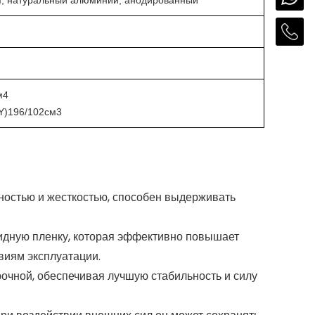
м; натуральный алюминий; анодированный
м4
Y)196/102см3
остью и жесткостью, способен выдерживать
сидную пленку, которая эффективно повышает
виям эксплуатации.
очной, обеспечивая лучшую стабильность и силу