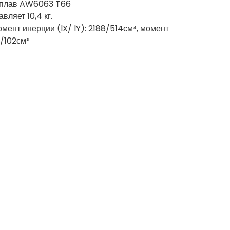
сплав AW6063 T66
вляет 10,4 кг.
мент инерции (lX/ lY): 2188/514см⁴, момент
/102см³