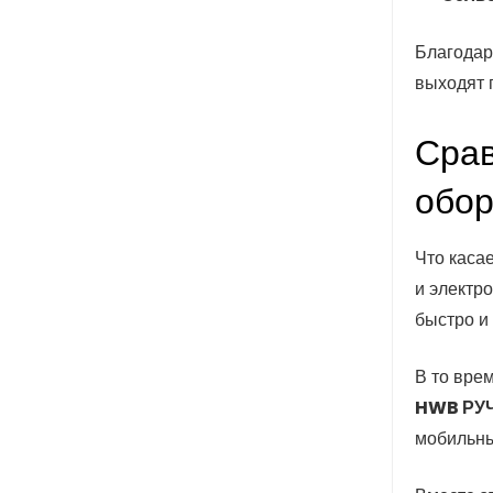
Благодар
выходят 
Срав
обор
Что каса
и электр
быстро и
В то вре
HWB РУ
мобильны