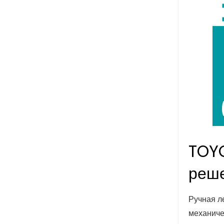
TOYO
реше
Ручная л
механиче