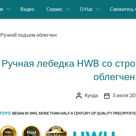
ия
Видео
Сервис
О Нас
Свяжитесь 
 Ручной подъем облегчен
Ручная лебедка HWB со стро
облегчен
Кунда
3 июля 20