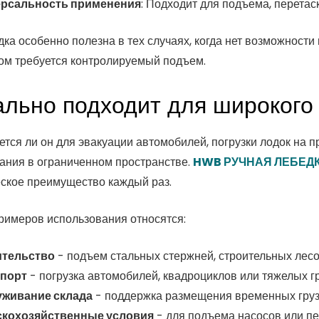
ерсальность применения
: Подходит для подъема, перета
дка особенно полезна в тех случаях, когда нет возможност
том требуется контролируемый подъем.
льно подходит для широкого
ется ли он для эвакуации автомобилей, погрузки лодок на
ания в ограниченном пространстве.
HWB РУЧНАЯ ЛЕБЕД
ское преимущество каждый раз.
примеров использования относятся:
ительство
- подъем стальных стержней, строительных лесо
спорт
- погрузка автомобилей, квадроциклов или тяжелых г
живание склада
- поддержка размещения временных гру
кохозяйственные условия
- для подъема насосов или п