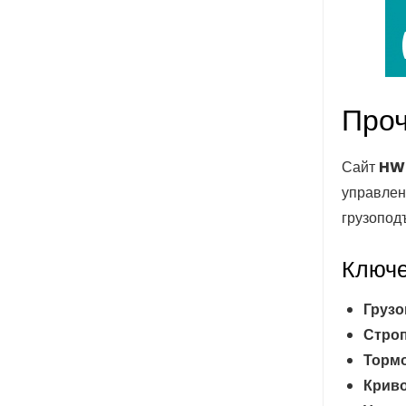
Проч
Сайт
HW
управлен
грузопод
Ключе
Груз
Строп
Тормо
Криво