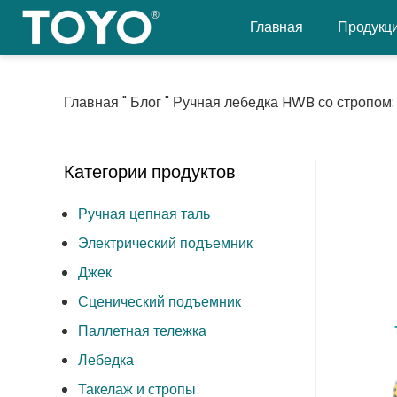
Перейти
Главная
Продукц
к
содержанию
Главная
"
Блог
"
Ручная лебедка HWB со стропом:
Категории продуктов
Ручная цепная таль
Электрический подъемник
Джек
Сценический подъемник
Паллетная тележка
Лебедка
Такелаж и стропы