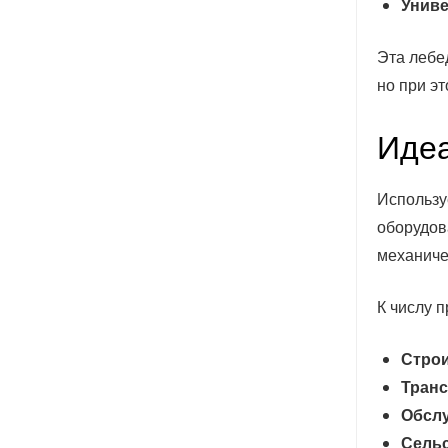
Унив
Эта лебе
но при э
Идеа
Использу
оборудов
механиче
К числу 
Стро
Тран
Обслу
Сельс