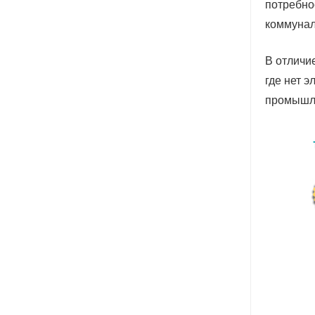
потребно
коммунал
В отличи
где нет 
промышле