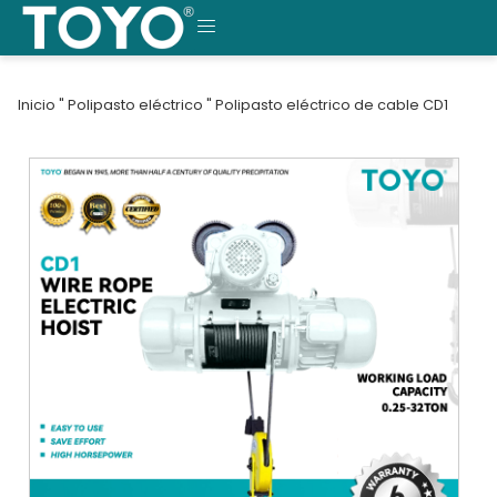
Saltar
al
MENÚ
contenido
Inicio
"
Polipasto eléctrico
"
Polipasto eléctrico de cable CD1