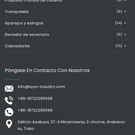
Polipasto manual de cadena
(6)
+
Transpaleta
(8)
+
Aparejos y eslingas
(54)
+
Elevador de escenario
(6)
+
Cabrestante
(10)
+
Póngase En Contacto Con Nosotros
info@toyo-industry.com
+86-18722265598
+86-18722265598
Edificio Asakusa, 27-2 Minamisenju 3-chome, Arakawa-
ku, Tokio