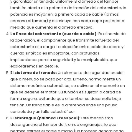
y garantizar un tendido uniforme. El diámetro del tambor
también afecta a la potencia de tracción del cabrestante; la
potencia es mayor en la primera capa de cable (la más
cercana al tambor) y disminuye con cada capa posterior a
medida que aumenta el diámetro efectivo.
La línea del cabrestante (cuerda o cable):
Es el nervio de
la operación, el componente que transmite la fuerza del
cabrestante a la carga. La elección entre cable de acero y
cuerda sintética es importante, con profundas
implicaciones para la seguridad y la manipulación, que
exploraremos en detalle.
El sistema de frenado:
Un elemento de seguridad crucial
que a menudo se pasa por alto. El freno, normalmente un
sistema mecánico automático, se activa en el momento en
que se detiene el motor. Su función es sujetar la carga de
forma segura, evitando que el tambor se desenrolle bajo
tensión. Un freno fiable es la diferencia entre una pausa
controlada y un fallo catastrófico.
El embrague (palanca Freespool):
Este mecanismo
desengancha el tambor del tren de engranajes, lo que
permite extraer el cable a mano (un proceso denominado