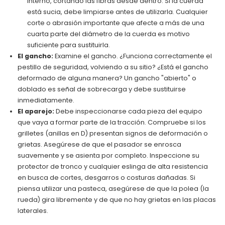
interno, cortando las fibras desde dentro. Si la cuerda
está sucia, debe limpiarse antes de utilizarla. Cualquier
corte o abrasión importante que afecte a más de una
cuarta parte del diámetro de la cuerda es motivo
suficiente para sustituirla.
El gancho:
Examine el gancho. ¿Funciona correctamente el
pestillo de seguridad, volviendo a su sitio? ¿Está el gancho
deformado de alguna manera? Un gancho "abierto" o
doblado es señal de sobrecarga y debe sustituirse
inmediatamente.
El aparejo:
Debe inspeccionarse cada pieza del equipo
que vaya a formar parte de la tracción. Compruebe si los
grilletes (anillas en D) presentan signos de deformación o
grietas. Asegúrese de que el pasador se enrosca
suavemente y se asienta por completo. Inspeccione su
protector de tronco y cualquier eslinga de alta resistencia
en busca de cortes, desgarros o costuras dañadas. Si
piensa utilizar una pasteca, asegúrese de que la polea (la
rueda) gira libremente y de que no hay grietas en las placas
laterales.