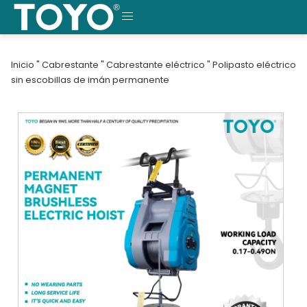
Saltar
al
MENÚ
contenido
Inicio
"
Cabrestante
"
Cabrestante eléctrico
"
Polipasto eléctrico
sin escobillas de imán permanente