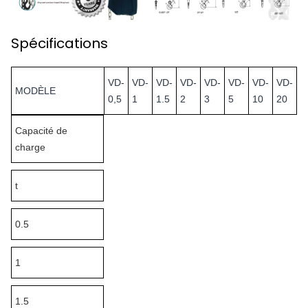
Spécifications
VD-
VD-
VD-
VD-
VD-
VD-
VD-
VD-
MODÈLE
0,5
1
1.5
2
3
5
10
20
Capacité de
charge
t
0.5
1
1.5