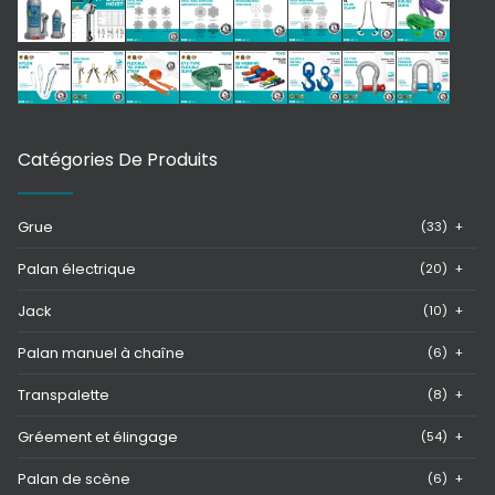
Catégories De Produits
Grue
(33)
+
Palan électrique
(20)
+
Jack
(10)
+
Palan manuel à chaîne
(6)
+
Transpalette
(8)
+
Gréement et élingage
(54)
+
Palan de scène
(6)
+