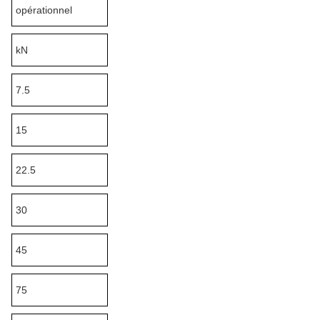
opérationnel
kN
7.5
15
22.5
30
45
75