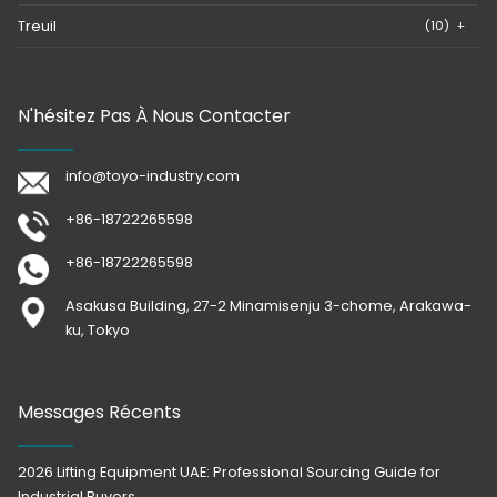
Treuil
(10)
+
N'hésitez Pas À Nous Contacter
info@toyo-industry.com
+86-18722265598
+86-18722265598
Asakusa Building, 27-2 Minamisenju 3-chome, Arakawa-
ku, Tokyo
Messages Récents
2026 Lifting Equipment UAE: Professional Sourcing Guide for
Industrial Buyers