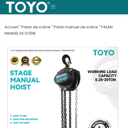
Skip
to
MENU
content
Accueil
"
Palan de scène
"
Palan manuel de scène
"
PALAN
MANUEL DE SCÈNE