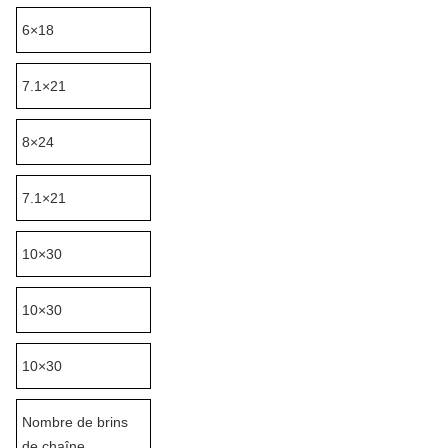
6×18
7.1×21
8×24
7.1×21
10×30
10×30
10×30
Nombre de brins
de chaîne