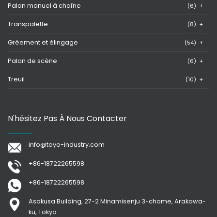
Palan manuel à chaîne
(6)
+
Transpalette
(8)
+
Gréement et élingage
(54)
+
Palan de scène
(6)
+
Treuil
(10)
+
N'hésitez Pas À Nous Contacter
info@toyo-industry.com
+86-18722265598
+86-18722265598
Asakusa Building, 27-2 Minamisenju 3-chome, Arakawa-
ku, Tokyo