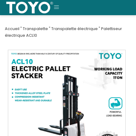
Skip
to
MENU
content
Accueil
"
Transpalette
"
Transpalette électrique
"
Palettiseur
électrique ACL10