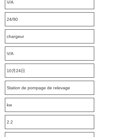
V/A
24/90
chargeur
V/A
10月24日
Station de pompage de relevage
kw
2.2